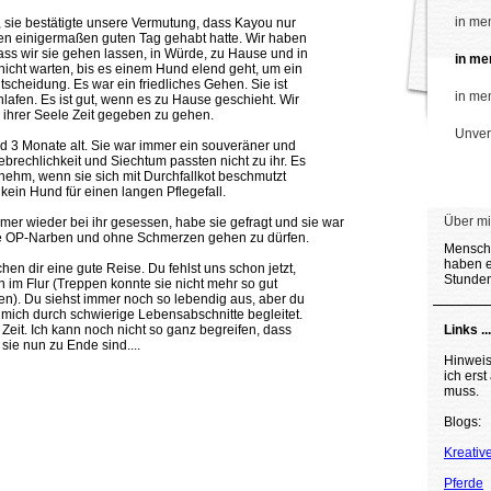
in me
 sie bestätigte unsere Vermutung, dass Kayou nur
nen einigermaßen guten Tag gehabt hatte. Wir haben
s wir sie gehen lassen, in Würde, zu Hause und in
in m
cht warten, bis es einem Hund elend geht, um ein
ntscheidung. Es war ein friedliches Gehen. Sie ist
in me
afen. Es ist gut, wenn es zu Hause geschieht. Wir
ihrer Seele Zeit gegeben zu gehen.
Unver
 3 Monate alt. Sie war immer ein souveräner und
echlichkeit und Siechtum passten nicht zu ihr. Es
enehm, wenn sie sich mit Durchfallkot beschmutzt
 kein Hund für einen langen Pflegefall.
Über mic
immer wieder bei ihr gesessen, habe sie gefragt und sie war
hne OP-Narben und ohne Schmerzen gehen zu dürfen.
Mensche
haben e
en dir eine gute Reise. Du fehlst uns schon jetzt,
Stunden
en im Flur (Treppen konnte sie nicht mehr so gut
n). Du siehst immer noch so lebendig aus, aber du
 mich durch schwierige Lebensabschnitte begleitet.
Zeit. Ich kann noch nicht so ganz begreifen, dass
Links ...
sie nun zu Ende sind....
Hinweis
ich ers
muss.
Blogs:
Kreativ
Pferde