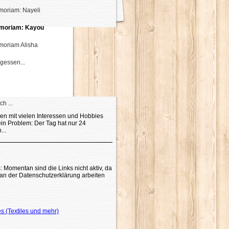
moriam: Nayeli
emoriam: Kayou
moriam Alisha
gessen...
h ...
n mit vielen Interessen und Hobbies
in Problem: Der Tag hat nur 24
...
: Momentan sind die Links nicht aktiv, da
t an der Datenschutzerklärung arbeiten
es (Textiles und mehr)