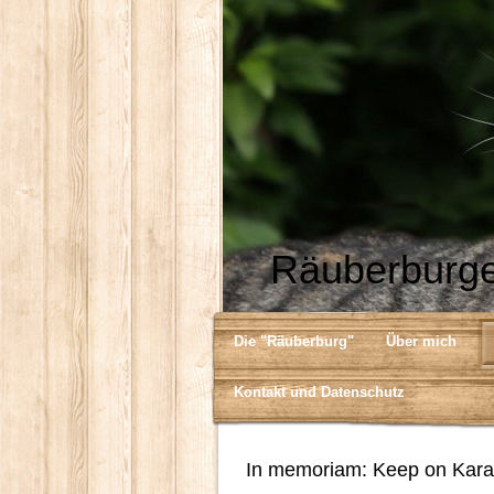
Räuberburge
Die "Räuberburg"
Über mich
Kontakt und Datenschutz
In memoriam: Keep on Kara