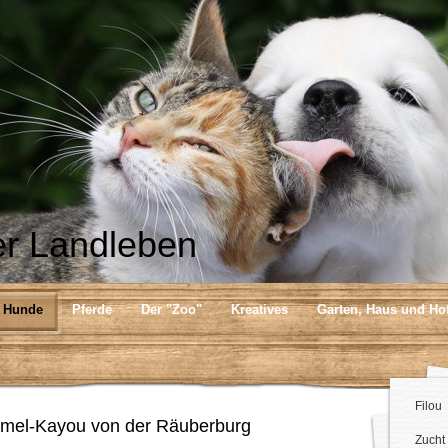
r Landleben
Hunde
Pferde
Der "Zoo"
Kreatives
Garten, Haus und Ho
Filou
mel-Kayou von der Räuberburg
Zucht