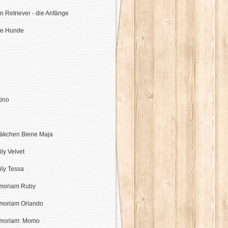
n Retriever - die Anfänge
re Hunde
tino
äkchen Biene Maja
ily Velvet
ily Tessa
moriam Ruby
moriam Orlando
moriam: Momo