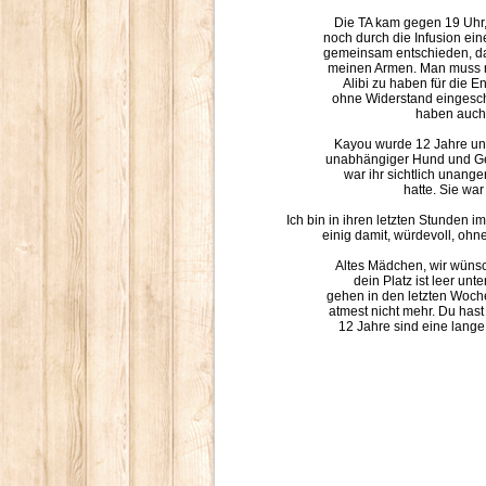
Die TA kam gegen 19 Uhr,
noch durch die Infusion ei
gemeinsam entschieden, das
meinen Armen. Man muss ni
Alibi zu haben für die E
ohne Widerstand eingeschl
haben auch 
Kayou wurde 12 Jahre und
unabhängiger Hund und Gebr
war ihr sichtlich unang
hatte. Sie war
Ich bin in ihren letzten Stunden 
einig damit, würdevoll, o
Altes Mädchen, wir wünsch
dein Platz ist leer unt
gehen in den letzten Woche
atmest nicht mehr. Du hast
12 Jahre sind eine lange 