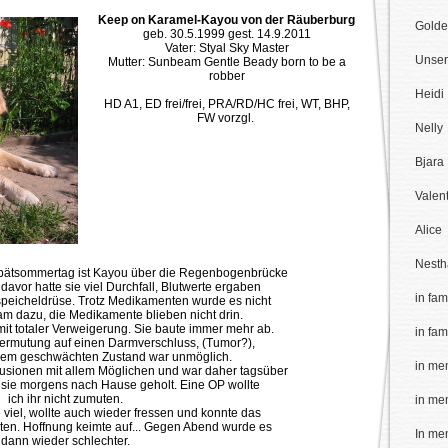
Keep on Karamel-Kayou von der Räuberburg
Golde
geb. 30.5.1999 gest. 14.9.2011
Vater: Styal Sky Master
Unse
Mutter: Sunbeam Gentle Beady born to be a
robber
Heidi
HD A1, ED frei/frei, PRA/RD/HC frei, WT, BHP,
FW vorzgl.
Nelly
Bjara
Valen
Alice
Nesth
ätsommertag ist Kayou über die Regenbogenbrücke
vor hatte sie viel Durchfall, Blutwerte ergaben
in fam
peicheldrüse. Trotz Medikamenten wurde es nicht
am dazu, die Medikamente blieben nicht drin.
it totaler Verweigerung. Sie baute immer mehr ab.
in fam
Vermutung auf einen Darmverschluss, (Tumor?),
hrem geschwächten Zustand war unmöglich.
in me
fusionen mit allem Möglichen und war daher tagsüber
en sie morgens nach Hause geholt. Eine OP wollte
ich ihr nicht zumuten.
in me
 viel, wollte auch wieder fressen und konnte das
ten. Hoffnung keimte auf... Gegen Abend wurde es
In me
dann wieder schlechter.