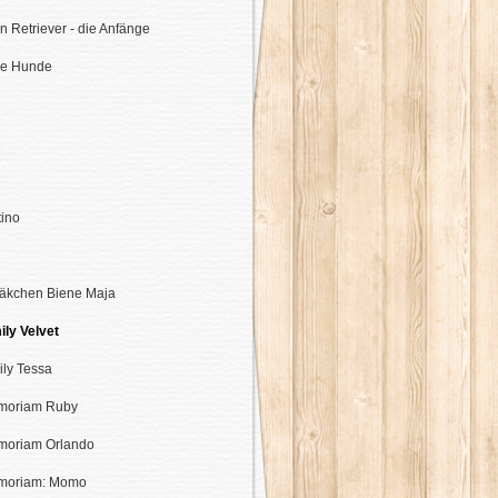
n Retriever - die Anfänge
re Hunde
tino
äkchen Biene Maja
ily Velvet
ily Tessa
moriam Ruby
moriam Orlando
moriam: Momo