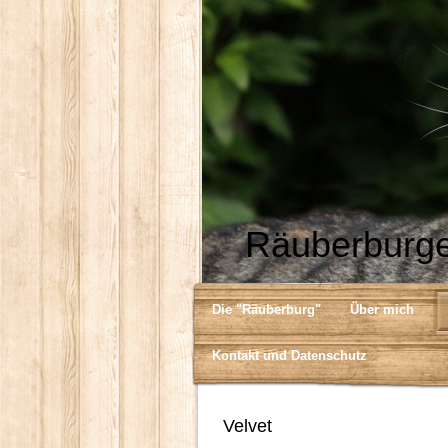
Räuberburge
Die "Räuberburg"
Über mich
Kontakt und Datenschutz
Velvet