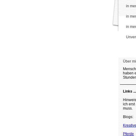
in me
in me
in me
Unver
Über mic
Mensche
haben e
Stunden
Links ...
Hinweis
ich ers
muss.
Blogs:
Kreativ
Pferde