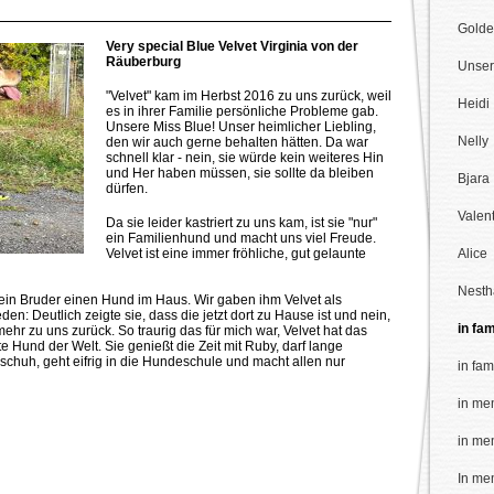
Golde
Very special Blue Velvet Virginia von der
Räuberburg
Unse
"Velvet" kam im Herbst 2016 zu uns zurück, weil
Heidi
es in ihrer Familie persönliche Probleme gab.
Unsere Miss Blue! Unser heimlicher Liebling,
Nelly
den wir auch gerne behalten hätten. Da war
schnell klar - nein, sie würde kein weiteres Hin
und Her haben müssen, sie sollte da bleiben
Bjara
dürfen.
Valen
Da sie leider kastriert zu uns kam, ist sie "nur"
ein Familienhund und macht uns viel Freude.
Velvet ist eine immer fröhliche, gut gelaunte
Alice
Nesth
ein Bruder einen Hund im Haus. Wir gaben ihm Velvet als
den: Deutlich zeigte sie, dass die jetzt dort zu Hause ist und nein,
in fam
ehr zu uns zurück. So traurig das für mich war, Velvet hat das
e Hund der Welt. Sie genießt die Zeit mit Ruby, darf lange
schuh, geht eifrig in die Hundeschule und macht allen nur
in fam
in me
in me
In me