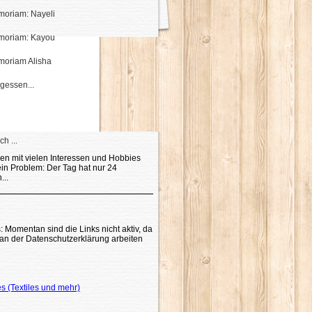
moriam: Nayeli
moriam: Kayou
moriam Alisha
gessen...
h ...
n mit vielen Interessen und Hobbies
in Problem: Der Tag hat nur 24
...
: Momentan sind die Links nicht aktiv, da
t an der Datenschutzerklärung arbeiten
es (Textiles und mehr)