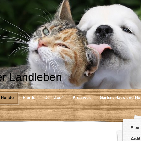
r Landleben
Hunde
Pferde
Der "Zoo"
Kreatives
Garten, Haus und Ho
Filou
Zucht