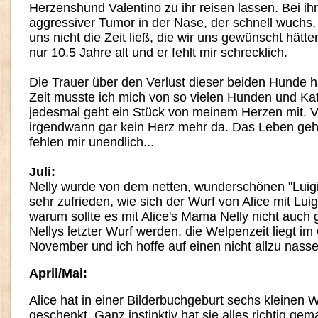
Herzenshund Valentino zu ihr reisen lassen. Bei ih
aggressiver Tumor in der Nase, der schnell wuchs, 
uns nicht die Zeit ließ, die wir uns gewünscht hätt
nur 10,5 Jahre alt und er fehlt mir schrecklich.
Die Trauer über den Verlust dieser beiden Hunde hä
Zeit musste ich mich von so vielen Hunden und Ka
jedesmal geht ein Stück von meinem Herzen mit. Vie
irgendwann gar kein Herz mehr da. Das Leben geht 
fehlen mir unendlich...
Juli:
Nelly wurde von dem netten, wunderschönen "Luigi"
sehr zufrieden, wie sich der Wurf von Alice mit Luig
warum sollte es mit Alice's Mama Nelly nicht auch
Nellys letzter Wurf werden, die Welpenzeit liegt i
November und ich hoffe auf einen nicht allzu nasse
April/Mai:
Alice hat in einer Bilderbuchgeburt sechs kleinen
geschenkt. Ganz instinktiv hat sie alles richtig gem