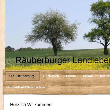
Räuberburger Landlebe
Die "Räuberburg"
Über mich
Hunde
Pferde
Der "Z
Kontakt und Datenschutz
Herzlich Willkommen!