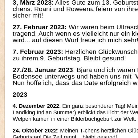
3, März 2023
: Alles Gute zum 13. Geburtst
chens. Roani und Roweena feiern von ihr
sicher mit!
27. Februar 2023:
Wir waren beim Ultrascha
tragend! Auch wenn es vielleicht nur ein k
wird... auf diesen Wurf freue ich mich sehr
7. Februar 2023:
Herzlichen Glückwunsch 
zu ihrem 9. Geburtstag! Bleibt gesund!
27./28. Januar 2023
: Bjara und ich waren
Bodensee unterwegs und haben uns mit "Wil
Nun hoffe ich, dass das Date erfolgreich wa
2023
4. Dezember 2022
: Ein ganz besonderer Tag! Mei
Landking Indian Summer) erblickt das Licht der Wel
Welpen kamen in einer Bilderbuchgeburt zur Welt. 
24. Oktober 2022
: Meinen T-chens herzlichen Gl
Geburtstag! Die Zeit rennt ...bleibt gesund!